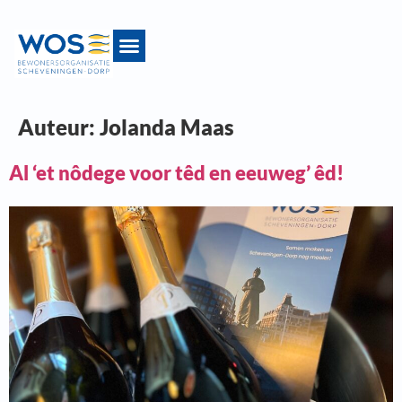
Auteur:
Jolanda Maas
Al ‘et nôdege voor têd en eeuweg’ êd!