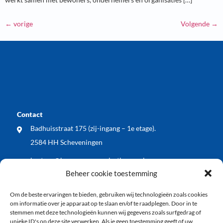
←
vorige
Volgende
→
Contact
Badhuisstraat 175 (zij-ingang – 1e etage).
2584 HH Scheveningen
bestuur@bewonersorganisatiewos.nl
Beheer cookie toestemming
Meest recente nieuwsberichten
Om de beste ervaringen te bieden, gebruiken wij technologieën zoals cookies
WOS dient zienswijze in op voorontwerp Kop
om informatie over je apparaat op te slaan en/of te raadplegen. Door in te
Keizerstraat: blij met vergroening, wel meer aandacht
stemmen met deze technologieën kunnen wij gegevens zoals surfgedrag of
unieke ID's op deze site verwerken. Als je geen toestemming geeft of uw