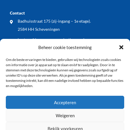
Contact
Badhuisstraat 175 (zij-ingang – 1e etage).
2584 HH Scheveningen
bestuur@bewonersorganisatiewos.nl
Beheer cookie toestemming
Meest recente nieuwsberichten
Om de beste ervaringen te bieden, gebruiken wij technologieën zoals cookies
WOS dient zienswijze in op voorontwerp Kop
om informatie over je apparaat op te slaan en/of te raadplegen. Door in te
Keizerstraat: blij met vergroening, wel meer aandacht
stemmen met deze technologieën kunnen wij gegevens zoals surfgedrag of
unieke ID's op deze site verwerken. Als je geen toestemming geeft of uw
voor veiligheid en economische vitaliteit
toestemming intrekt, kan dit een nadelige invloed hebben op bepaalde functies
en mogelijkheden.
WOS buurt BBQ: samen de zomer ingeluid!
Vlaggenode aan de jarige vuurtoren tijdens
Accepteren
Vlaggetjesdag 2026
Weigeren
Bekijk voorkeuren