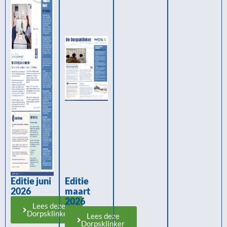
Editie juni
Editie
2026
maart
2026
Lees deze
Dorpsklinker
Lees deze
Dorpsklinker