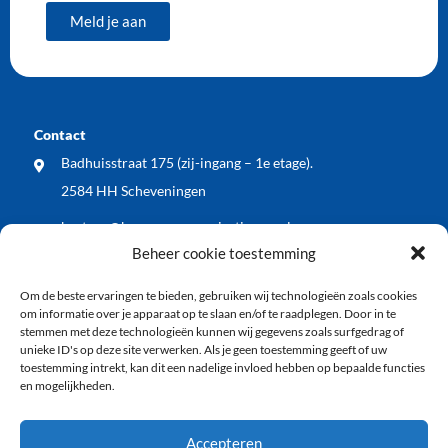
Meld je aan
Contact
Badhuisstraat 175 (zij-ingang – 1e etage).
2584 HH Scheveningen
bestuur@bewonersorganisatiewos.nl
Beheer cookie toestemming
Meest recente nieuwsberichten
Om de beste ervaringen te bieden, gebruiken wij technologieën zoals cookies
WOS dient zienswijze in op voorontwerp Kop
om informatie over je apparaat op te slaan en/of te raadplegen. Door in te
Keizerstraat: blij met vergroening, wel meer aandacht
stemmen met deze technologieën kunnen wij gegevens zoals surfgedrag of
unieke ID's op deze site verwerken. Als je geen toestemming geeft of uw
voor veiligheid en economische vitaliteit
toestemming intrekt, kan dit een nadelige invloed hebben op bepaalde functies
en mogelijkheden.
WOS buurt BBQ: samen de zomer ingeluid!
Vlaggenode aan de jarige vuurtoren tijdens
Accepteren
Vlaggetjesdag 2026