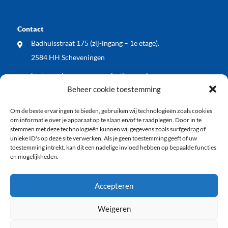
Contact
Badhuisstraat 175 (zij-ingang – 1e etage).
2584 HH Scheveningen
bestuur@bewonersorganisatiewos.nl
Beheer cookie toestemming
Meest recente nieuwsberichten
Om de beste ervaringen te bieden, gebruiken wij technologieën zoals cookies
WOS dient zienswijze in op voorontwerp Kop
om informatie over je apparaat op te slaan en/of te raadplegen. Door in te
Keizerstraat: blij met vergroening, wel meer aandacht
stemmen met deze technologieën kunnen wij gegevens zoals surfgedrag of
unieke ID's op deze site verwerken. Als je geen toestemming geeft of uw
voor veiligheid en economische vitaliteit
toestemming intrekt, kan dit een nadelige invloed hebben op bepaalde functies
en mogelijkheden.
WOS buurt BBQ: samen de zomer ingeluid!
Vlaggenode aan de jarige vuurtoren tijdens
Accepteren
Vlaggetjesdag 2026
Weigeren