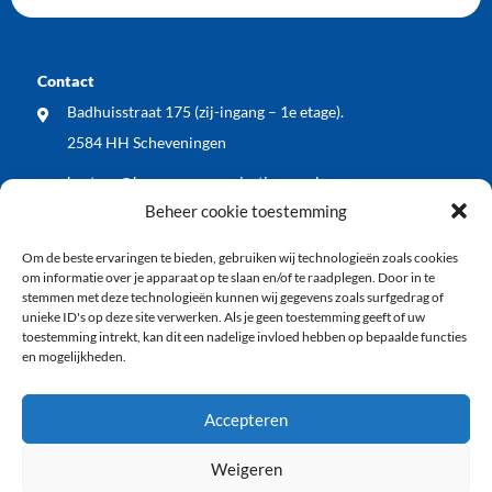
Contact
Badhuisstraat 175 (zij-ingang – 1e etage).
2584 HH Scheveningen
bestuur@bewonersorganisatiewos.nl
Beheer cookie toestemming
Meest recente nieuwsberichten
Om de beste ervaringen te bieden, gebruiken wij technologieën zoals cookies
WOS dient zienswijze in op voorontwerp Kop
om informatie over je apparaat op te slaan en/of te raadplegen. Door in te
Keizerstraat: blij met vergroening, wel meer aandacht
stemmen met deze technologieën kunnen wij gegevens zoals surfgedrag of
unieke ID's op deze site verwerken. Als je geen toestemming geeft of uw
voor veiligheid en economische vitaliteit
toestemming intrekt, kan dit een nadelige invloed hebben op bepaalde functies
en mogelijkheden.
WOS buurt BBQ: samen de zomer ingeluid!
Vlaggenode aan de jarige vuurtoren tijdens
Accepteren
Vlaggetjesdag 2026
Weigeren