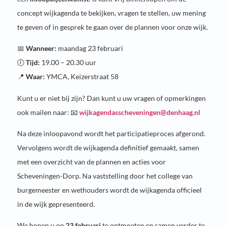
concept wijkagenda te bekijken, vragen te stellen, uw mening
te geven of in gesprek te gaan over de plannen voor onze wijk.
📅
Wanneer:
maandag 23 februari
🕖
Tijd:
19.00 – 20.30 uur
📍
Waar:
YMCA, Keizerstraat 58
Kunt u er niet bij zijn? Dan kunt u uw vragen of opmerkingen
ook mailen naar: 📧
wijkagendasscheveningen@denhaag.nl
Na deze inloopavond wordt het participatieproces afgerond.
Vervolgens wordt de wijkagenda definitief gemaakt, samen
met een overzicht van de plannen en acties voor
Scheveningen-Dorp. Na vaststelling door het college van
burgemeester en wethouders wordt de wijkagenda officieel
in de wijk gepresenteerd.
We hopen u op
23 februari
te ontmoeten en samen verder te