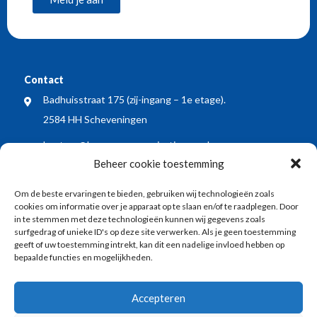
Contact
Badhuisstraat 175 (zij-ingang – 1e etage).
2584 HH Scheveningen
bestuur@bewonersorganisatiewos.nl
Beheer cookie toestemming
Meest recente nieuwsberichten
Om de beste ervaringen te bieden, gebruiken wij technologieën zoals
WOS dient zienswijze in op voorontwerp Kop
cookies om informatie over je apparaat op te slaan en/of te raadplegen. Door
Keizerstraat: blij met vergroening, wel meer aandacht
in te stemmen met deze technologieën kunnen wij gegevens zoals
surfgedrag of unieke ID's op deze site verwerken. Als je geen toestemming
voor veiligheid en economische vitaliteit
geeft of uw toestemming intrekt, kan dit een nadelige invloed hebben op
bepaalde functies en mogelijkheden.
WOS buurt BBQ: samen de zomer ingeluid!
Vlaggenode aan de jarige vuurtoren tijdens
Accepteren
Vlaggetjesdag 2026