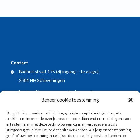
Contact
Badhuisstraat 175 (zij-ingang – 1e etage).
2584 HH Scheveningen
bestuur@bewonersorganisatiewos.nl
Beheer cookie toestemming
Meest recente nieuwsberichten
Om de beste ervaringen te bieden, gebruiken wij technologieën zoals
WOS dient zienswijze in op voorontwerp Kop
cookies om informatie over je apparaat op te slaan en/of te raadplegen. Door
Keizerstraat: blij met vergroening, wel meer aandacht
in te stemmen met deze technologieën kunnen wij gegevens zoals
surfgedrag of unieke ID's op deze site verwerken. Als je geen toestemming
voor veiligheid en economische vitaliteit
geeft of uw toestemming intrekt, kan dit een nadelige invloed hebben op