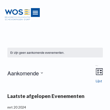
Er zijn geen aankomende evenementen.
Weer
Evenem
Lijst
naviga
weerga
Aankomende
navigat
Selecteer
Lijst
een
datum.
Laatste afgelopen Evenementen
mrt
20
2024