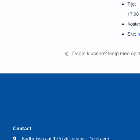
Tijd:
17:00 
Koste
Site:
h
Dagje klussen? Help mee op 1
Contact
Badhuisstraat 175 (zij-ingang – 1e etage).