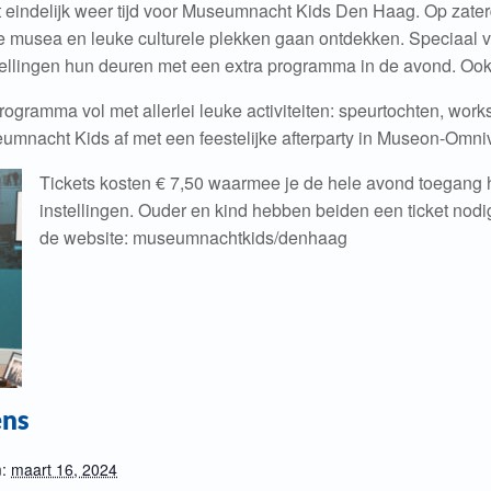
et eindelijk weer tijd voor Museumnacht Kids Den Haag. Op zat
e musea en leuke culturele plekken gaan ontdekken. Speciaal v
tellingen hun deuren met een extra programma in de avond. Oo
programma vol met allerlei leuke activiteiten: speurtochten, wor
eumnacht Kids af met een feestelijke afterparty in Museon-Omn
T
ickets kosten € 7,50 waarmee je de hele avond toegang
instellingen. Ouder en kind hebben beiden een ticket nodig
de website: museumnachtkids/denhaag
ens
:
maart 16, 2024