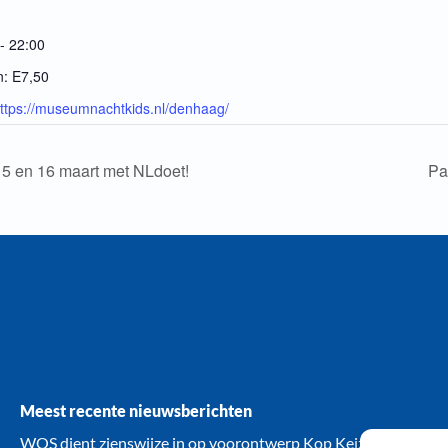
- 22:00
n:
E7,50
ttps://museumnachtkids.nl/denhaag/
5 en 16 maart met NLdoet!
Pa
Meest recente nieuwsberichten
WOS dient zienswijze in op voorontwerp Kop Keizerstraat: