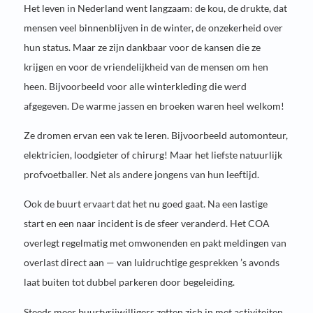
Het leven in Nederland went langzaam: de kou, de drukte, dat
mensen veel binnenblijven in de winter, de onzekerheid over
hun status. Maar ze zijn dankbaar voor de kansen die ze
krijgen en voor de vriendelijkheid van de mensen om hen
heen. Bijvoorbeeld voor alle winterkleding die werd
afgegeven. De warme jassen en broeken waren heel welkom!
Ze dromen ervan een vak te leren. Bijvoorbeeld automonteur,
elektricien, loodgieter of chirurg! Maar het liefste natuurlijk
profvoetballer. Net als andere jongens van hun leeftijd.
Ook de buurt ervaart dat het nu goed gaat. Na een lastige
start en een naar incident is de sfeer veranderd. Het COA
overlegt regelmatig met omwonenden en pakt meldingen van
overlast direct aan — van luidruchtige gesprekken ’s avonds
laat buiten tot dubbel parkeren door begeleiding.
Steeds meer buurtvrijwilligers zetten zich in met activiteiten.