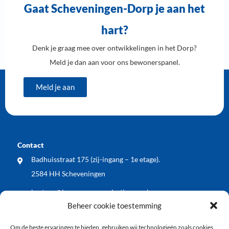
Gaat Scheveningen-Dorp je aan het
hart?
Denk je graag mee over ontwikkelingen in het Dorp?
Meld je dan aan voor ons bewonerspanel.
Meld je aan
Contact
Badhuisstraat 175 (zij-ingang – 1e etage).
2584 HH Scheveningen
bestuur@bewonersorganisatiewos.nl
Beheer cookie toestemming
Meest recente nieuwsberichten
Om de beste ervaringen te bieden, gebruiken wij technologieën zoals cookies