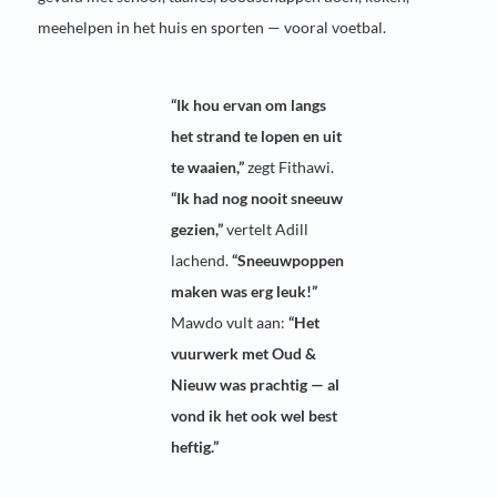
meehelpen in het huis en sporten — vooral voetbal.
“Ik hou ervan om langs
het strand te lopen en uit
te waaien,”
zegt Fithawi.
“Ik had nog nooit sneeuw
gezien,”
vertelt Adill
lachend.
“Sneeuwpoppen
maken was erg leuk!”
Mawdo vult aan:
“Het
vuurwerk met Oud &
Nieuw was prachtig — al
vond ik het ook wel best
heftig.”