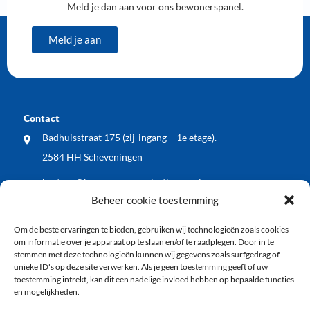
Meld je dan aan voor ons bewonerspanel.
Meld je aan
Contact
Badhuisstraat 175 (zij-ingang – 1e etage).
2584 HH Scheveningen
bestuur@bewonersorganisatiewos.nl
Beheer cookie toestemming
Meest recente nieuwsberichten
Om de beste ervaringen te bieden, gebruiken wij technologieën zoals cookies
WOS dient zienswijze in op voorontwerp Kop
om informatie over je apparaat op te slaan en/of te raadplegen. Door in te
Keizerstraat: blij met vergroening, wel meer aandacht
stemmen met deze technologieën kunnen wij gegevens zoals surfgedrag of
unieke ID's op deze site verwerken. Als je geen toestemming geeft of uw
voor veiligheid en economische vitaliteit
toestemming intrekt, kan dit een nadelige invloed hebben op bepaalde functies
en mogelijkheden.
WOS buurt BBQ: samen de zomer ingeluid!