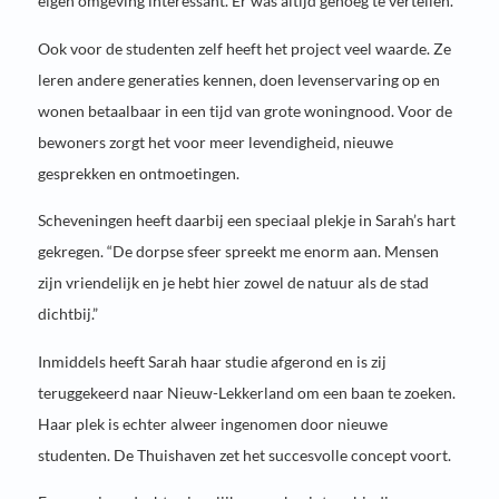
eigen omgeving interessant. Er was altijd genoeg te vertellen.”
Ook voor de studenten zelf heeft het project veel waarde. Ze
leren andere generaties kennen, doen levenservaring op en
wonen betaalbaar in een tijd van grote woningnood. Voor de
bewoners zorgt het voor meer levendigheid, nieuwe
gesprekken en ontmoetingen.
Scheveningen heeft daarbij een speciaal plekje in Sarah’s hart
gekregen. “De dorpse sfeer spreekt me enorm aan. Mensen
zijn vriendelijk en je hebt hier zowel de natuur als de stad
dichtbij.”
Inmiddels heeft Sarah haar studie afgerond en is zij
teruggekeerd naar Nieuw-Lekkerland om een baan te zoeken.
Haar plek is echter alweer ingenomen door nieuwe
studenten. De Thuishaven zet het succesvolle concept voort.