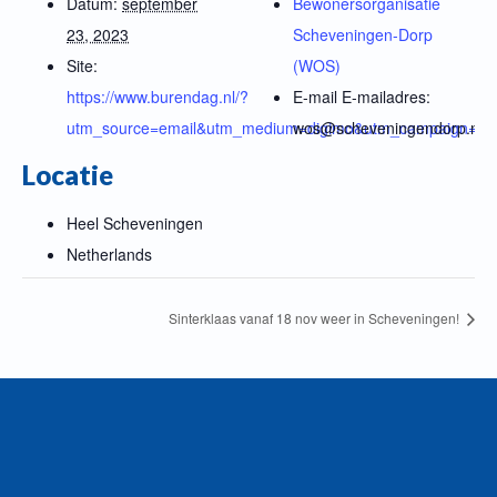
Datum:
september
Bewonersorganisatie
23, 2023
Scheveningen-Dorp
Site:
(WOS)
https://www.burendag.nl/?
E-mail
E-mailadres:
utm_source=email&utm_medium=digimo&utm_campaign=bu
wos@scheveningendorp.nl
Locatie
Heel Scheveningen
Netherlands
Sinterklaas vanaf 18 nov weer in Scheveningen!