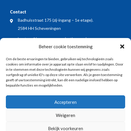
Contact
Badhuisstraat 175 (zij-ingang – 1e etage).
2584 HH Scheveningen
bestuur@bewonersorganisatiewos.nl
Beheer cookie toestemming
Meest recente nieuwsberichten
Om de beste ervaringen te bieden, gebruiken wij technologieën zoals
WOS dient zienswijze in op voorontwerp Kop
cookies om informatie over je apparaat op te slaan en/of te raadplegen. Door
Keizerstraat: blij met vergroening, wel meer aandacht
in te stemmen met deze technologieën kunnen wij gegevens zoals
surfgedrag of unieke ID's op deze site verwerken. Als je geen toestemming
voor veiligheid en economische vitaliteit
geeft of uw toestemming intrekt, kan dit een nadelige invloed hebben op
bepaalde functies en mogelijkheden.
WOS buurt BBQ: samen de zomer ingeluid!
Vlaggenode aan de jarige vuurtoren tijdens
Accepteren
Vlaggetjesdag 2026
Weigeren
Bekijk voorkeuren