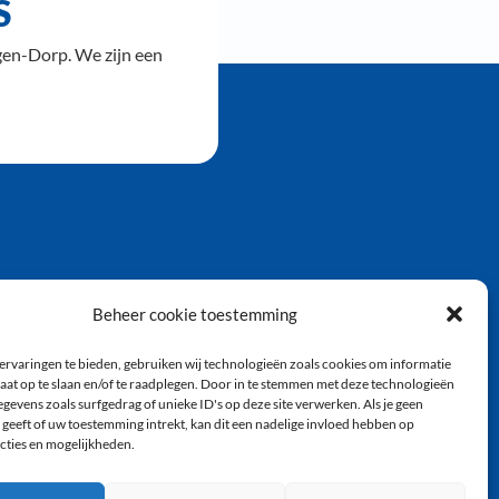
S
gen-Dorp. We zijn een
Beheer cookie toestemming
ervaringen te bieden, gebruiken wij technologieën zoals cookies om informatie
aat op te slaan en/of te raadplegen. Door in te stemmen met deze technologieën
gevens zoals surfgedrag of unieke ID's op deze site verwerken. Als je geen
geeft of uw toestemming intrekt, kan dit een nadelige invloed hebben op
cties en mogelijkheden.