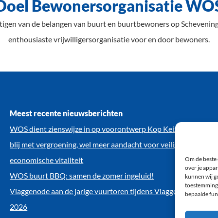
Doel Bewonersorganisatie WO
rtigen van de belangen van buurt en buurtbewoners op Schevenin
enthousiaste vrijwilligersorganisatie voor en door bewoners.
Meest recente nieuwsberichten
WOS dient zienswijze in op voorontwerp Kop Keizerstraat:
blij met vergroening, wel meer aandacht voor veiligheid en
Om de beste 
economische vitaliteit
over je appar
WOS buurt BBQ: samen de zomer ingeluid!
kunnen wij ge
toestemming 
Vlaggenode aan de jarige vuurtoren tijdens Vlaggetjesdag
bepaalde fun
2026