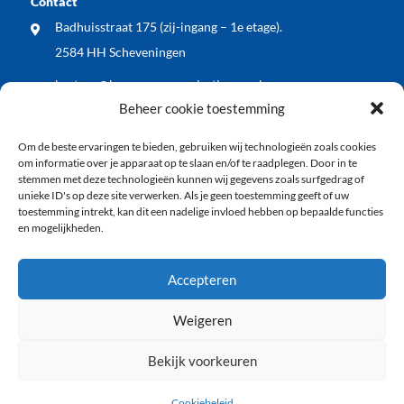
Contact
Badhuisstraat 175 (zij-ingang – 1e etage).
2584 HH Scheveningen
bestuur@bewonersorganisatiewos.nl
Beheer cookie toestemming
Meest recente nieuwsberichten
Om de beste ervaringen te bieden, gebruiken wij technologieën zoals cookies
WOS dient zienswijze in op voorontwerp Kop
om informatie over je apparaat op te slaan en/of te raadplegen. Door in te
Keizerstraat: blij met vergroening, wel meer aandacht
stemmen met deze technologieën kunnen wij gegevens zoals surfgedrag of
unieke ID's op deze site verwerken. Als je geen toestemming geeft of uw
voor veiligheid en economische vitaliteit
toestemming intrekt, kan dit een nadelige invloed hebben op bepaalde functies
en mogelijkheden.
WOS buurt BBQ: samen de zomer ingeluid!
Vlaggenode aan de jarige vuurtoren tijdens
Accepteren
Vlaggetjesdag 2026
Weigeren
Bekijk voorkeuren
Copyright 2026 – Alle rechten voorbehouden
Privacy verklaring
Disclaimer
Cookiebeleid
Cookiebeleid