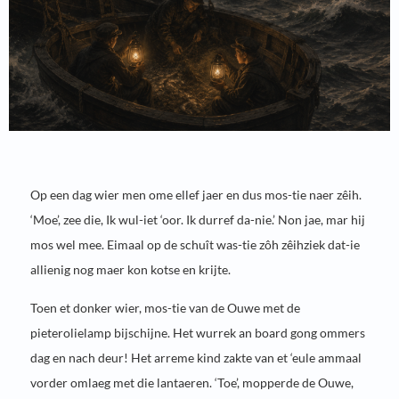
Op een dag wier men ome ellef jaer en dus mos-tie naer zêih.
‘Moe’, zee die, Ik wul-iet ‘oor. Ik durref da-nie.’ Non jae, mar hij
mos wel mee. Eimaal op de schuît was-tie zôh zêihziek dat-ie
allienig nog maer kon kotse en krijte.
Toen et donker wier, mos-tie van de Ouwe met de
pieterolielamp bijschijne. Het wurrek an board gong ommers
dag en nach deur! Het arreme kind zakte van et ‘eule ammaal
vorder omlaeg met die lantaeren. ‘Toe’, mopperde de Ouwe,