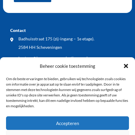
Contact
Badhuisstraat 175 (zij-ingang – 1e etage).
2584 HH Scheveningen
bestuur@bewonersorganisatiewos.nl
Beheer cookie toestemming
Meest recente nieuwsberichten
Om de beste ervaringen te bieden, gebruiken wij technologieën zoals cookies
WOS dient zienswijze in op voorontwerp Kop
om informatie over je apparaat op te slaan en/of te raadplegen. Door in te
Keizerstraat: blij met vergroening, wel meer aandacht
stemmen met deze technologieën kunnen wij gegevens zoals surfgedrag of
unieke ID's op deze site verwerken. Als je geen toestemming geeft of uw
voor veiligheid en economische vitaliteit
toestemming intrekt, kan dit een nadelige invloed hebben op bepaalde functies
en mogelijkheden.
WOS buurt BBQ: samen de zomer ingeluid!
Vlaggenode aan de jarige vuurtoren tijdens
Accepteren
Vlaggetjesdag 2026