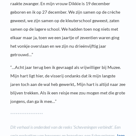
raakte zwanger. En mijn vrouw Dikkie is 19 december
geboren en ik op 27 december. We zijn samen op de crèche
geweest, we zijn samen op de kleuterschool geweest, zaten
samen op de lagere school. We hadden toen nog niets met
elkaar maar ja, toen we een jaartje of zeventien waren ging
het vonkje overslaan en we zijn nu drieënvijftig jaar
getrouwd…”
“…Acht jaar terug ben ik gevraagd als vrijwilliger bij Muzee.
Mijn hart ligt hier, de visserij ondanks dat ik mijn langste
jaren toch aan de wal heb gewerkt,. Mijn hart is altijd naar zee
blijven trekken. Als ik een reisje mee zou mogen met die grote
jongens, dan ga ik mee…”
******************
Dit verhaal is onderdeel van de reeks ‘Scheveningen verbindt’. Een
serie portretten van bewoners en bezoekers aan Scheveningen.
Jaap