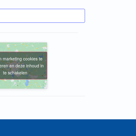
m marketing cookies te
eren en deze inhoud in
te schakelen