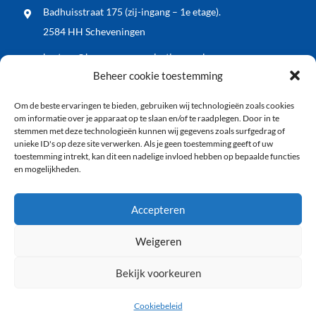
Badhuisstraat 175 (zij-ingang – 1e etage).
2584 HH Scheveningen
bestuur@bewonersorganisatiewos.nl
Beheer cookie toestemming
Meest recente nieuwsberichten
Om de beste ervaringen te bieden, gebruiken wij technologieën zoals cookies
WOS dient zienswijze in op voorontwerp Kop
om informatie over je apparaat op te slaan en/of te raadplegen. Door in te
Keizerstraat: blij met vergroening, wel meer aandacht
stemmen met deze technologieën kunnen wij gegevens zoals surfgedrag of
unieke ID's op deze site verwerken. Als je geen toestemming geeft of uw
voor veiligheid en economische vitaliteit
toestemming intrekt, kan dit een nadelige invloed hebben op bepaalde functies
en mogelijkheden.
WOS buurt BBQ: samen de zomer ingeluid!
Vlaggenode aan de jarige vuurtoren tijdens
Accepteren
Vlaggetjesdag 2026
Weigeren
Bekijk voorkeuren
Copyright 2026 – Alle rechten voorbehouden
Privacy verklaring
Disclaimer
Cookiebeleid
Cookiebeleid